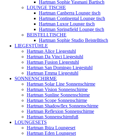
Hartman Sophie Yasmani Bartisch
LOUNGE TISCHE
Hartman Canberra Lounge tisch
Hartman Continental Lounge tisch
Hartman Luxor Lounge tisch
Hartman Springfield Lounge tisch
BEISTELLTISCHE
Hartman Sophie Studio Beistelltisch
LIEGESTÜHLE
Hartman Alice Liegestuhl
Hartman Da Vinci Liegestuhl
Hartman Fusion Liegestuhl
Hartman San Domingo Liegestuhl
Hartman Emma Liegestuhl
SONNENSCHIRME
Hartman Solar Line Sonnenschirme
Hartman Vision Sonnenschirme
Hartman Sunline Sonnenschirme
Hartman Scope Sonnenschirme
Hartman Shadowflex Sonnenschirme
Hartman Reflexion Sonnenschirme
Hartman Sonnenschirmfuß
LOUNGESETS
Hartman Ibiza Loungeset
Hartman Eden Loungeset