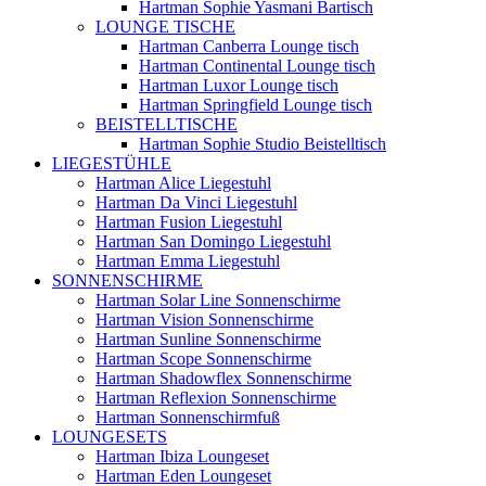
Hartman Sophie Yasmani Bartisch
LOUNGE TISCHE
Hartman Canberra Lounge tisch
Hartman Continental Lounge tisch
Hartman Luxor Lounge tisch
Hartman Springfield Lounge tisch
BEISTELLTISCHE
Hartman Sophie Studio Beistelltisch
LIEGESTÜHLE
Hartman Alice Liegestuhl
Hartman Da Vinci Liegestuhl
Hartman Fusion Liegestuhl
Hartman San Domingo Liegestuhl
Hartman Emma Liegestuhl
SONNENSCHIRME
Hartman Solar Line Sonnenschirme
Hartman Vision Sonnenschirme
Hartman Sunline Sonnenschirme
Hartman Scope Sonnenschirme
Hartman Shadowflex Sonnenschirme
Hartman Reflexion Sonnenschirme
Hartman Sonnenschirmfuß
LOUNGESETS
Hartman Ibiza Loungeset
Hartman Eden Loungeset