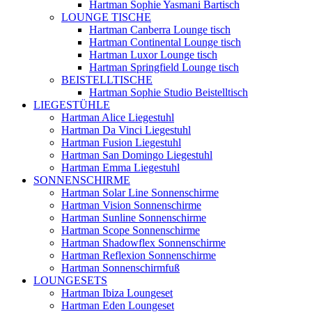
Hartman Sophie Yasmani Bartisch
LOUNGE TISCHE
Hartman Canberra Lounge tisch
Hartman Continental Lounge tisch
Hartman Luxor Lounge tisch
Hartman Springfield Lounge tisch
BEISTELLTISCHE
Hartman Sophie Studio Beistelltisch
LIEGESTÜHLE
Hartman Alice Liegestuhl
Hartman Da Vinci Liegestuhl
Hartman Fusion Liegestuhl
Hartman San Domingo Liegestuhl
Hartman Emma Liegestuhl
SONNENSCHIRME
Hartman Solar Line Sonnenschirme
Hartman Vision Sonnenschirme
Hartman Sunline Sonnenschirme
Hartman Scope Sonnenschirme
Hartman Shadowflex Sonnenschirme
Hartman Reflexion Sonnenschirme
Hartman Sonnenschirmfuß
LOUNGESETS
Hartman Ibiza Loungeset
Hartman Eden Loungeset