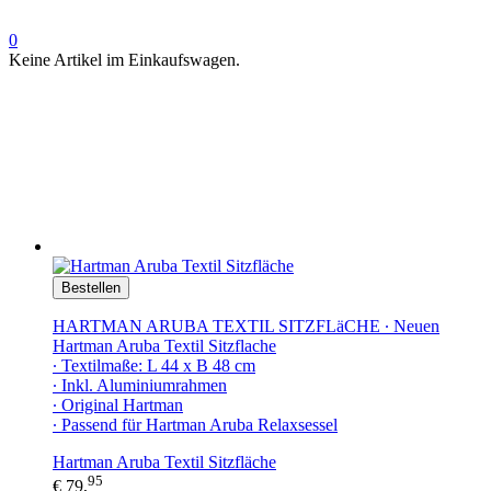
0
Keine Artikel im Einkaufswagen.
Bestellen
HARTMAN ARUBA TEXTIL SITZFLäCHE ∙ Neuen
Hartman Aruba Textil Sitzflache
∙ Textilmaße: L 44 x B 48 cm
∙ Inkl. Aluminiumrahmen
∙ Original Hartman
∙ Passend für Hartman Aruba Relaxsessel
Hartman Aruba Textil Sitzfläche
95
€ 79,