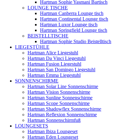
Hartman Sophie Yasmani Bartisch
LOUNGE TISCHE
Hartman Canberra Lounge tisch
Hartman Continental Lounge tisch
Hartman Luxor Lounge tisch
Hartman Springfield Lounge tisch
BEISTELLTISCHE
Hartman Sophie Studio Beistelltisch
LIEGESTÜHLE
Hartman Alice Liegestuhl
Hartman Da Vinci Liegestuhl
Hartman Fusion Liegestuhl
Hartman San Domingo Liegestuhl
Hartman Emma Liegestuhl
SONNENSCHIRME
Hartman Solar Line Sonnenschirme
Hartman Vision Sonnenschirme
Hartman Sunline Sonnenschirme
Hartman Scope Sonnenschirme
Hartman Shadowflex Sonnenschirme
Hartman Reflexion Sonnenschirme
Hartman Sonnenschirmfuß
LOUNGESETS
Hartman Ibiza Loungeset
Hartman Eden Loungeset